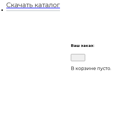
Скачать каталог
© 2016-2022
Colabrio
. All rig
Security
|
Privacy & Cookie Pol
+7 (499) 685-07-0
0
Ваш заказ:
В корзине пусто.