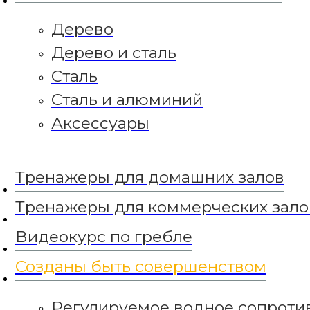
Дерево
Дерево и сталь
Дерево
Сталь
Дерево и сталь
Сталь и алюминий
Аксессуары
Сталь
Тренажеры для домашн
Тренажеры для коммер
Сталь и алюминий
Видеокурс по гребле
Созданы быть соверше
Аксессуары
Регулируемое вод
Мгновенный захва
Сиденье и напра
Тренажеры для домашних залов
Рама тренажёра
Эргономичная рук
Тренажеры для коммерческих зало
Подножки
Совместимость с устро
Видеокурс по гребле
О компании FDF
Дилеры
Полезные статьи
Созданы быть совершенством
Сервисная поддержка
Скачать каталог
Регулируемое водное сопроти