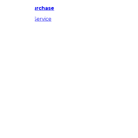
hts reserved |
Purchase
icy
|
Terms of Service
3