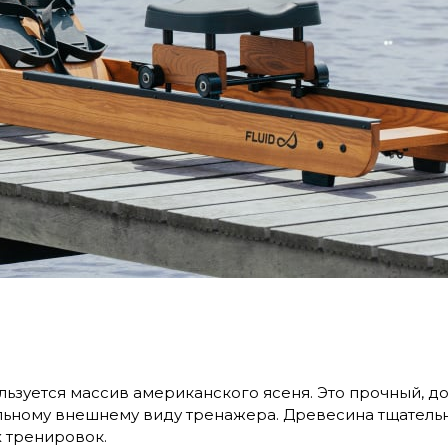
льзуется массив американского ясеня. Это прочный, д
льному внешнему виду тренажера. Древесина тщательн
 тренировок.