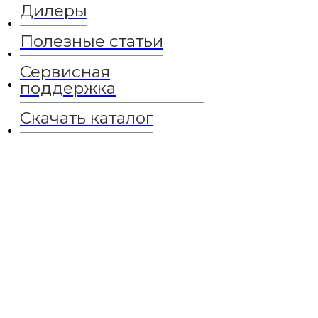
Сервисная поддержка
Дилеры
Скачать каталог
Полезные статьи
+7 (499) 685-07-03
Сервисная
0
поддержка
Ваш заказ:
Скачать каталог
В корзине пусто.