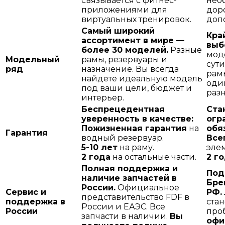
связывается с фитнес-
нео
приложениями для
дор
виртуальных тренировок.
доп
Самый широкий
Кра
ассортимент в мире —
выб
более 30 моделей.
Разные
мод
Модельный
рамы, резервуары и
сути
ряд
назначение. Вы всегда
рамы
найдете идеальную модель
один
под ваши цели, бюджет и
разн
интерьер.
Беспрецедентная
Ста
уверенность в качестве:
огр
Пожизненная гарантия
на
обя
Гарантия
водный резервуар.
Все
5-10 лет
на раму.
эле
2 года
на остальные части.
2 г
Полная поддержка и
Под
наличие запчастей в
Бре
России.
Официальное
Сервис и
РФ.
представительство FDF в
поддержка в
ста
России и ЕАЭС. Все
России
про
запчасти в наличии.
Вы
офи