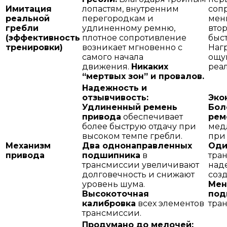
Имитация
лопастям, внутренним
соп
реальной
перегородкам и
мень
гребли
удлиненному ремню,
вто
(эффективность
плотное сопротивление
быс
тренировки)
возникает мгновенно с
Наг
самого начала
ощу
движения.
Никаких
реа
“мертвых зон” и провалов.
Надежность и
отзывчивость:
Эко
Удлиненный ремень
Бол
привода
обеспечивает
рем
более быструю отдачу при
мед
высоком темпе гребли.
при
Механизм
Два однонаправленных
Оди
привода
подшипника
в
тра
трансмиссии увеличивают
над
долговечность и снижают
соз
уровень шума.
Мен
Высокоточная
под
калибровка
всех элементов
тра
трансмиссии.
Продумано до мелочей: