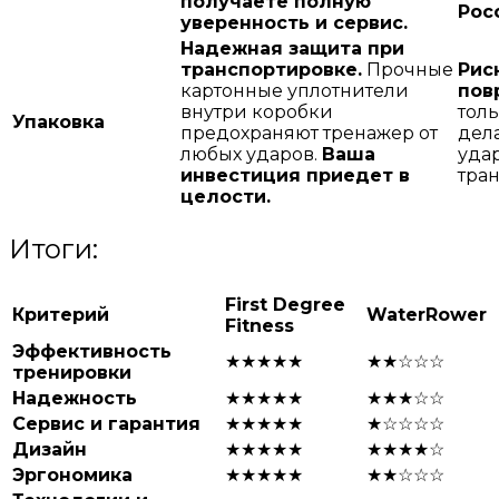
получаете полную
Рос
уверенность и сервис.
Надежная защита при
транспортировке.
Прочные
Рис
картонные уплотнители
пов
внутри коробки
тол
Упаковка
предохраняют тренажер от
дел
любых ударов.
Ваша
уда
инвестиция приедет в
тра
целости.
Итоги:
First Degree
Критерий
WaterRower
Fitness
Эффективность
★★★★★
★★☆☆☆
тренировки
Надежность
★★★★★
★★★☆☆
Сервис и гарантия
★★★★★
★☆☆☆☆
Дизайн
★★★★★
★★★★☆
Эргономика
★★★★★
★★☆☆☆