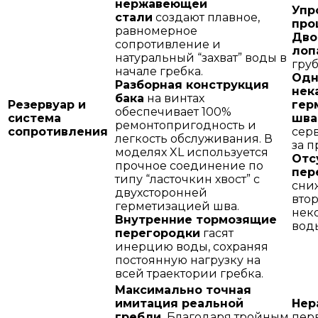
нержавеющей
Упр
стали
создают плавное,
про
равномерное
Дво
сопротивление и
лоп
натуральный “захват” воды в
груб
начале гребка.
Одн
Разборная конструкция
нек
бака
на винтах
Резервуар и
гер
обеспечивает 100%
система
шва
ремонтопригодность и
сопротивления
сер
легкость обслуживания. В
за п
моделях XL используется
Отс
прочное соединение по
пер
типу “ласточкин хвост” с
сни
двухсторонней
втор
герметизацией шва.
нек
Внутренние тормозящие
вод
перегородки
гасят
инерцию воды, сохраняя
постоянную нагрузку на
всей траектории гребка.
Максимально точная
имитация реальной
Нер
гребли.
Благодаря тройным
пер