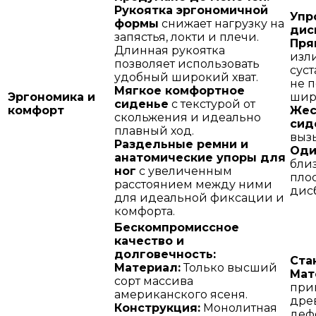
Рукоятка эргономичной
Упр
формы
снижает нагрузку на
дис
запястья, локти и плечи.
Пря
Длинная рукоятка
изл
позволяет использовать
суст
удобный широкий хват.
не п
Мягкое комфортное
Эргономика и
шир
сиденье
с текстурой от
комфорт
Жес
скольжения и идеально
сид
плавный ход.
выз
Раздельные ремни и
Оди
анатомические упоры для
бли
ног
с увеличенным
пло
расстоянием между ними
дисб
для идеальной фиксации и
комфорта.
Бескомпромиссное
качество и
долговечность:
Ста
Материал:
Только высший
Мат
сорт массива
при
американского ясеня.
дре
Конструкция:
Монолитная
деф