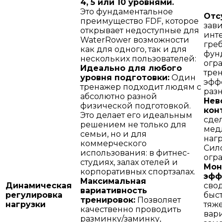
4, 5 или 10 уровнями.
Это фундаментальное
Отс
преимущество FDF, которое
зави
открывает недоступные для
инт
WaterRower возможности
греб
как для одного, так и для
фун
нескольких пользователей:
огр
Идеально для любого
тре
уровня подготовки:
Один
эфф
тренажер подходит людям с
раз
абсолютно разной
Нев
физической подготовкой.
кон
Это делает его идеальным
сде
решением не только для
медл
семьи, но и для
нагр
коммерческого
Сил
использования: в фитнес-
огр
студиях, залах отелей и
Мон
корпоративных спортзалах.
эфф
Максимальная
Динамическая
свод
вариативность
регулировка
быст
тренировок:
Позволяет
нагрузки
тяже
качественно проводить
вар
разминку/заминку,