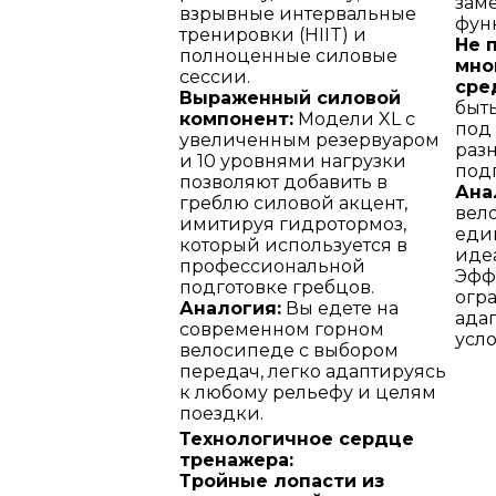
зам
взрывные интервальные
фун
тренировки (HIIT) и
Не 
полноценные силовые
мно
сессии.
сре
Выраженный силовой
быт
компонент:
Модели XL с
под
увеличенным резервуаром
раз
и 10 уровнями нагрузки
под
позволяют добавить в
Ана
греблю силовой акцент,
вел
имитируя гидротормоз,
еди
который используется в
иде
профессиональной
Эфф
подготовке гребцов.
огр
Аналогия:
Вы едете на
ада
современном горном
усл
велосипеде с выбором
передач, легко адаптируясь
к любому рельефу и целям
поездки.
Технологичное сердце
тренажера:
Тройные лопасти из